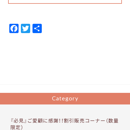
F
T
共
ac
w
有
e
itt
b
er
o
o
k
Category
『必見』ご愛顧に感謝！！割引販売コーナー（数量
限定）