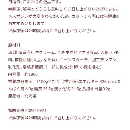
自信作、こだわりの逸品です。
半解凍、解凍とどちらも美味しくお召し上がりいただけます。
※スポンジが大変やわらかいため、カットする際には半解凍を
おすすめいたします。
※解凍後は24時間以内にお召し上がりください。
原材料
卵（北海道産）、生クリーム、乳を主原料とする食品、砂糖、小麦
粉、植物油脂（大豆、なたね）、コーンスターチ／加工デンプン、
乳化剤、増粘多糖類、（一部に乳成分・卵・小麦を含む）
内容量 約180g
栄養成分表示 （100g当たり）（推定値）エネルギー 325.9kcal た
んぱく質 6.0g 脂質 25.3g 炭水化物 24.5g 食塩相当量0.2g
原産地 北海道
賞味期限 2025/10/21
※解凍後は24時間以内にお召し上がりください。