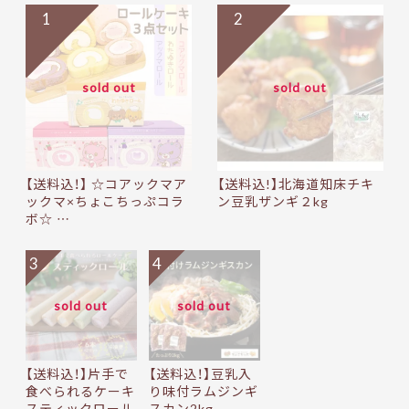
1
2
sold out
sold out
【送料込！】 ☆コアックマア
【送料込!】北海道知床チキ
ックマ×ちょこちっぷコラ
ン豆乳ザンギ２kg
ボ☆ …
3
4
sold out
sold out
【送料込！】片手で
【送料込！】豆乳入
食べられるケーキ
り味付ラムジンギ
スティックロール
スカン2kg