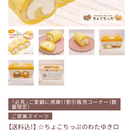
『必見』ご愛顧に感謝！！割引販売コーナー（数
量限定）
ご褒美スイーツ
【送料込！】 ☆ちょこちっぷのわたゆきロ