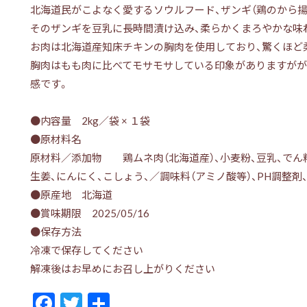
北海道民がこよなく愛するソウルフード、ザンギ（鶏のから揚
そのザンギを豆乳に長時間漬け込み、柔らかくまろやかな味
お肉は北海道産知床チキンの胸肉を使用しており、驚くほど
胸肉はもも肉に比べてモサモサしている印象がありますがが
感です。
●内容量 2kg／袋 × １袋
●原材料名
原材料／添加物 鶏ムネ肉（北海道産）、小麦粉、豆乳、でん粉
生姜、にんにく、こしょう、／調味料（アミノ酸等）、PH調整剤
●原産地 北海道
●賞味期限 2025/05/16
●保存方法
冷凍で保存してください
解凍後はお早めにお召し上がりください
F
T
共