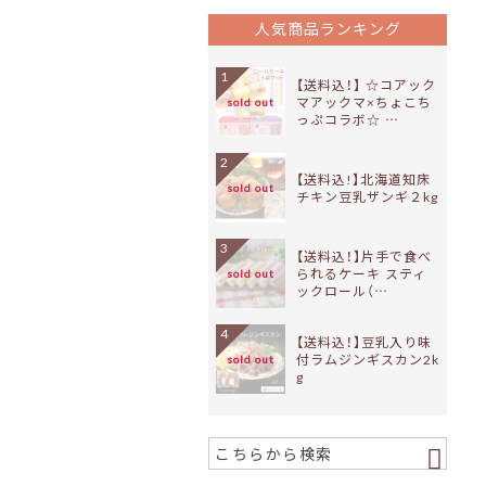
人気商品ランキング
1
【送料込！】 ☆コアック
マアックマ×ちょこち
sold out
っぷコラボ☆ …
2
【送料込!】北海道知床
sold out
チキン豆乳ザンギ２kg
3
【送料込！】片手で食べ
られるケーキ スティ
sold out
ックロール（…
4
【送料込！】豆乳入り味
付ラムジンギスカン2k
sold out
g