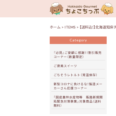
ホーム
>
ITEMS
>
【送料込!】北海道知床
Category
『必見』ご愛顧に感謝！！割引販売
コーナー（数量限定）
ご褒美スイーツ
ごちそうレトルト（常温保存）
新型コロナに負けるな！製造メー
カーさん応援コーナー
「国産農林水産物等 販路新規開
拓緊急対策事業」対象商品（送料
無料）