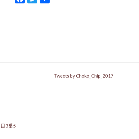
ac
w
有
e
itt
b
er
o
o
k
Tweets by Choko_Chip_2017
目3番5