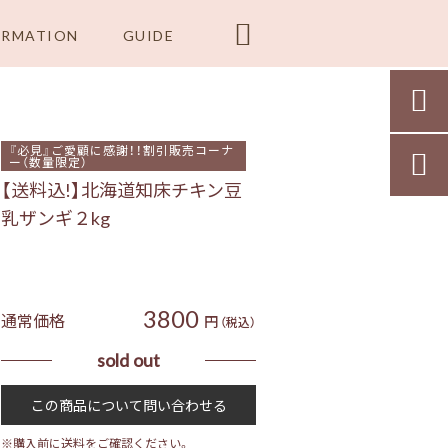

ORMATION
GUIDE

『必見』ご愛顧に感謝！！割引販売コーナ

ー（数量限定）
【送料込!】北海道知床チキン豆
乳ザンギ２kg
3800
通常価格
円
（税込）
sold out
※購入前に送料をご確認ください。