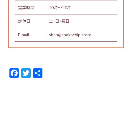
営業時間
10時～17時
定休日
土・日・祝日
E-mail
shop@chokochip.store
F
T
共
ac
w
有
e
itt
b
er
o
o
k