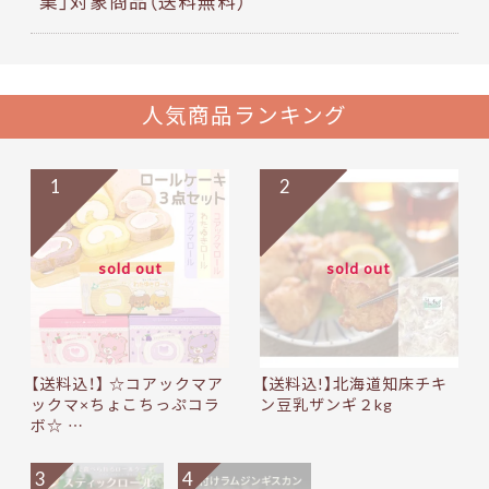
業」対象商品（送料無料）
人気商品ランキング
1
2
sold out
sold out
【送料込！】 ☆コアックマア
【送料込!】北海道知床チキ
ックマ×ちょこちっぷコラ
ン豆乳ザンギ２kg
ボ☆ …
3
4