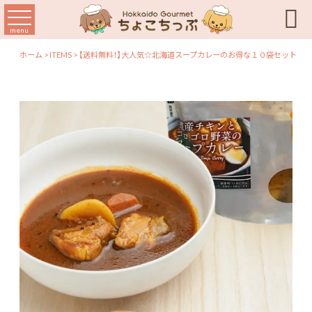

menu
ホーム
>
ITEMS
>
【送料無料！】大人気☆北海道スープカレーのお得な１０袋セット