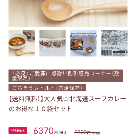
『必見』ご愛顧に感謝！！割引販売コーナー（数
量限定）
ごちそうレトルト（常温保存）
【送料無料！】大人気☆北海道スープカレー
のお得な１０袋セット
6370
特別価格
9800
円
円
（税込）
（税込）