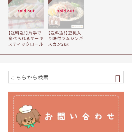
sold out
sold out
【送料込！】片手で
【送料込！】豆乳入
食べられるケーキ
り味付ラムジンギ
スティックロール
スカン2kg
（…