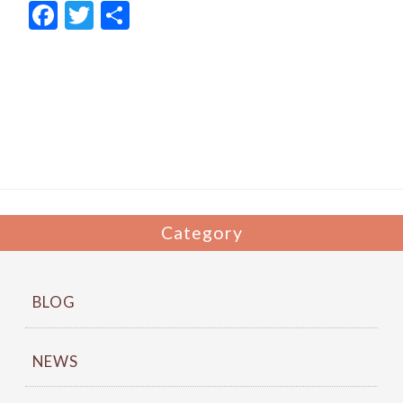
F
T
共
ac
w
有
e
itt
b
er
o
o
k
Category
BLOG
NEWS