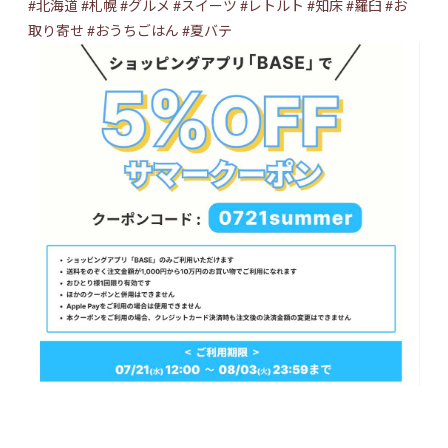
#北海道
#札幌
#グルメ
#スイーツ
#レトルト
#知床
#羅臼
#お
取り寄せ
#おうちごはん
#夏バテ